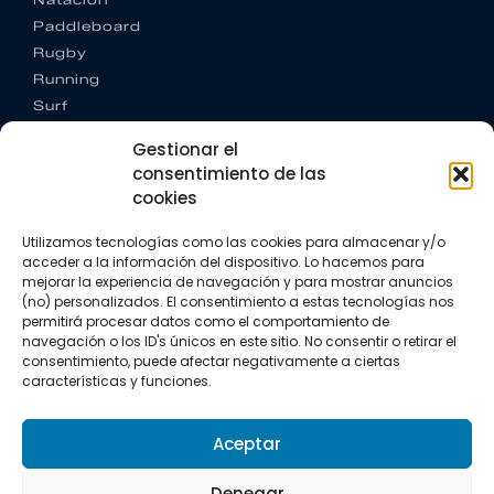
Paddleboard
Rugby
Running
Surf
Trail running
Gestionar el
Triatlón
consentimiento de las
cookies
CONTACTO
+34 922 303 191
Utilizamos tecnologías como las cookies para almacenar y/o
+34 662 342 177
acceder a la información del dispositivo. Lo hacemos para
info@vkssport.com
mejorar la experiencia de navegación y para mostrar anuncios
SÍGUENOS
(no) personalizados. El consentimiento a estas tecnologías nos
permitirá procesar datos como el comportamiento de
navegación o los ID's únicos en este sitio. No consentir o retirar el
consentimiento, puede afectar negativamente a ciertas
características y funciones.
Aceptar
Aviso legal
Política de privacidad
Política de cookies
Denegar