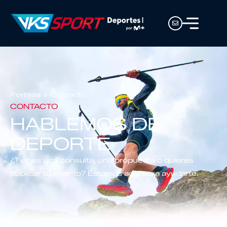
Portada
»
Contacto
CONTACTO
HABLEMOS DE
DEPORTE
¿Tienes una consulta, una propuesta o quieres
publicar tu evento? Estamos aquí para ayudarte.