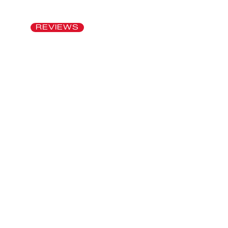
REVIEWS
Auriculares de
conducción ósea: la
razón por la que
muchos ya no
quieren entrenar en
ciudad con otra cosa