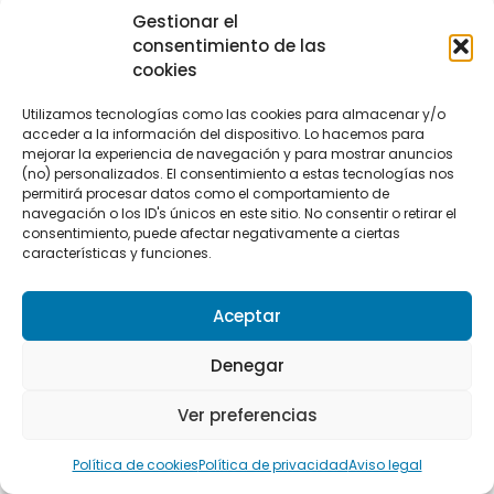
España supera a Tonga
Gestionar el
por 19-32 en la
consentimiento de las
segunda jornada de la
Nations Cup
cookies
Utilizamos tecnologías como las cookies para almacenar y/o
acceder a la información del dispositivo. Lo hacemos para
GOLF
mejorar la experiencia de navegación y para mostrar anuncios
Jon Rahm vuelve a la
Escuela Nacional Blume
(no) personalizados. El consentimiento a estas tecnologías nos
para compartir su
permitirá procesar datos como el comportamiento de
método con la nueva
navegación o los ID's únicos en este sitio. No consentir o retirar el
hornada del golf
consentimiento, puede afectar negativamente a ciertas
español
características y funciones.
SELECCIONES ESPAÑOLAS
Aceptar
Los Leones, con seis
cambios para medirse a
Denegar
Tonga en la Nations
Cup
Ver preferencias
RUGBY
Política de cookies
Política de privacidad
Aviso legal
España cae ante Fiyi en
el Mundial M20 y