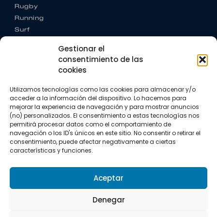
Rugby
Running
Surf
Trail running
Gestionar el
Triatlón
consentimiento de las
cookies
CONTACTO
+34 922 303 191
Utilizamos tecnologías como las cookies para almacenar y/o
+34 662 342 177
acceder a la información del dispositivo. Lo hacemos para
info@vkssport.com
mejorar la experiencia de navegación y para mostrar anuncios
SÍGUENOS
(no) personalizados. El consentimiento a estas tecnologías nos
permitirá procesar datos como el comportamiento de
navegación o los ID's únicos en este sitio. No consentir o retirar el
consentimiento, puede afectar negativamente a ciertas
características y funciones.
Aceptar
Aviso legal
Política de privacidad
Política de cookies
Denegar
Copyright © 2026 VKS Sport.