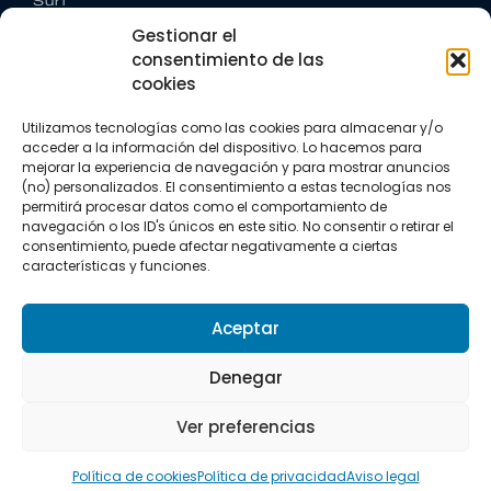
Surf
Trail running
Gestionar el
Triatlón
consentimiento de las
cookies
CONTACTO
+34 922 303 191
Utilizamos tecnologías como las cookies para almacenar y/o
+34 662 342 177
acceder a la información del dispositivo. Lo hacemos para
info@vkssport.com
mejorar la experiencia de navegación y para mostrar anuncios
(no) personalizados. El consentimiento a estas tecnologías nos
SÍGUENOS
permitirá procesar datos como el comportamiento de
navegación o los ID's únicos en este sitio. No consentir o retirar el
consentimiento, puede afectar negativamente a ciertas
características y funciones.
Aceptar
Aviso legal
Política de privacidad
Política de cookies
Denegar
Copyright © 2026 VKS Sport.
Ver preferencias
Todos los derechos resevados.
Política de cookies
Política de privacidad
Aviso legal