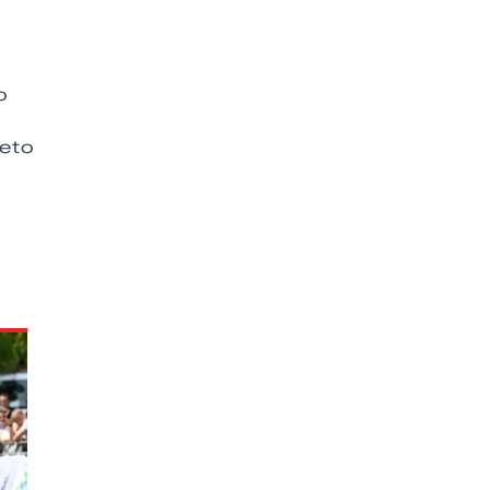
o
reto