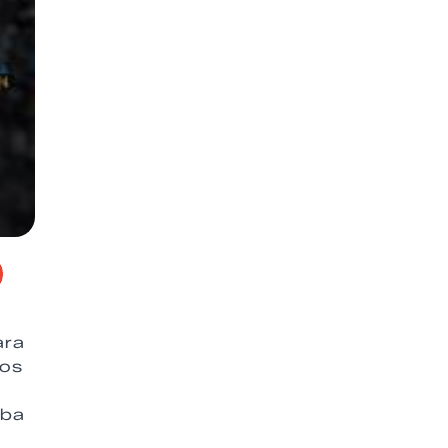
ara
los
u
lba