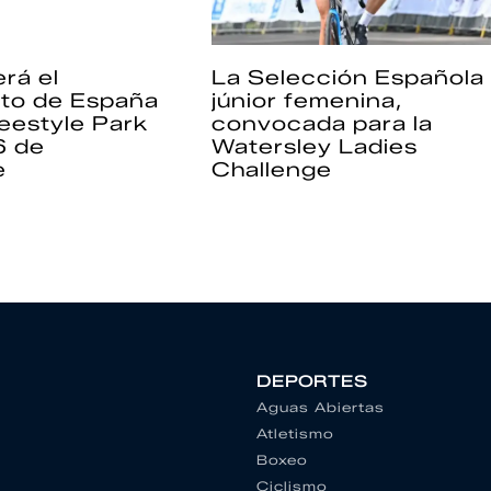
rá el
La Selección Española
to de España
júnior femenina,
eestyle Park
convocada para la
6 de
Watersley Ladies
e
Challenge
DEPORTES
Aguas Abiertas
Atletismo
Boxeo
Ciclismo