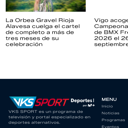
La Orbea Gravel Rioja
Vigo acoge
Alavesa cuelga el cartel
Campeona
de completo a más de
de BMX Fr
tres meses de su
2026 el 2
celebración
septiembr
MENU
Inicio
VKS SPORT es un programa de
Noticias
televisión y portal especializado en
Programas
deportes alternativos.
Eventos