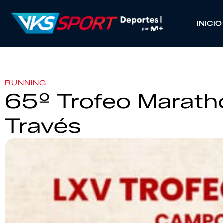
INICIO
RUNNING
65º Trofeo Marat
Través