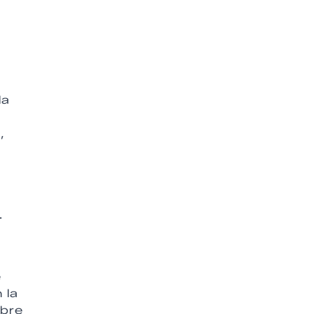
la
,
.
e
 la
abre