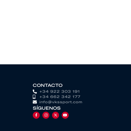
CONTACTO
+34 922 303 191
+34 662 342 177
info@vkssport.com
SÍGUENOS