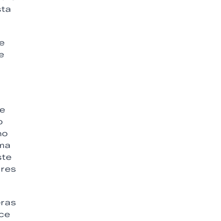
sta
e
e
de
o
no
nma
ste
ores
eras
ece