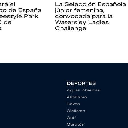
rá el
La Selección Española
to de España
júnior femenina,
eestyle Park
convocada para la
6 de
Watersley Ladies
e
Challenge
DEPORTES
Aguas Abiertas
Atletismo
Boxeo
Ciclismo
Golf
Maratón