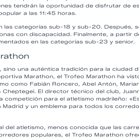
enes tendrán la oportunidad de disfrutar de e
opular a las 11:45 horas.
on las categorías sub-18 y sub-20. Después, s
sonas con discapacidad. Finalmente, a partir d
imentados en las categorías sub-23 y senior.
arathon
 sino una auténtica tradición para la ciudad 
portiva Marathon, el Trofeo Marathon ha vist
tismo como Fabián Roncero, Abel Antón, Maria
 Cheptegei. El director técnico del club, Jua
ta competición para el atletismo madrileño: «E
 en Madrid y un emblema para todos los corred
nal del atletismo, menos conocida que las carr
corredores populares, el Trofeo Marathon ofr