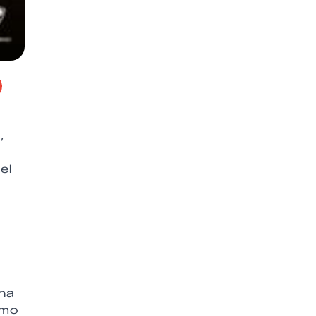
,
el
una
omo