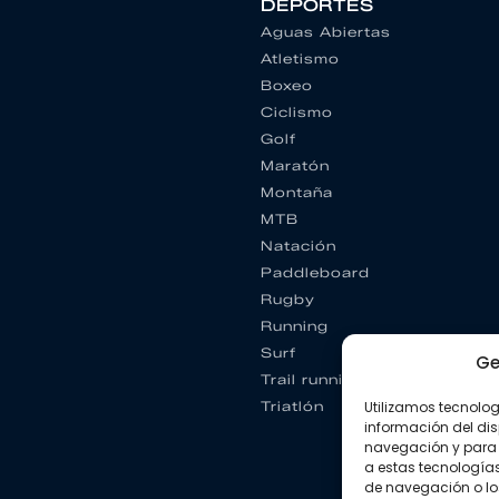
DEPORTES
Aguas Abiertas
Atletismo
Boxeo
Ciclismo
Golf
Maratón
Montaña
MTB
Natación
Paddleboard
Rugby
Running
Surf
Ge
Trail running
Triatlón
Utilizamos tecnolo
información del dis
navegación y para 
a estas tecnología
de navegación o los I