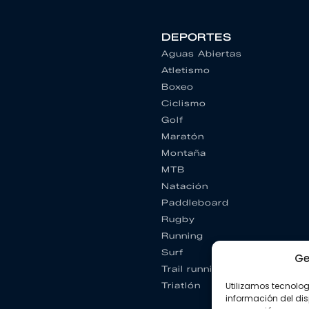
DEPORTES
Aguas Abiertas
Atletismo
Boxeo
Ciclismo
Golf
Maratón
Montaña
MTB
Natación
Paddleboard
Rugby
Running
Surf
Ge
Trail running
Triatlón
Utilizamos tecnolo
información del dis