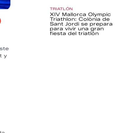
TRIATLÓN
XIV Mallorca Olympic
Triathlon: Colònia de
Sant Jordi se prepara
para vivir una gran
fiesta del triatlón
ste
t y
da,