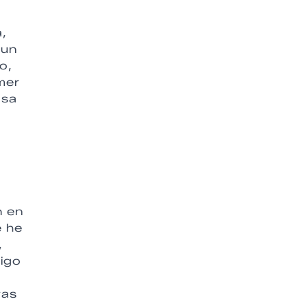
a,
 un
o,
mer
asa
n en
e he
,
sigo
ras