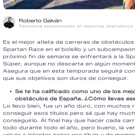
Roberto Galván
Periodista especializado en deportes alternativos
Es el mejor atleta de carreras de obstácul
Spartan Race en el bolsillo y un subcampeon
próximo fin de semana se enfrentará a la S
Súper, aunque no descarta en algún momento
Asegura que en esta temporada seguirá con l
que sus objetivos son duros de conseguir.
Se te ha calificado como uno de los mejor
obstáculos de España. ¿Cómo llevas ese
Lo llevo bien, fue un año duro, con muchos r
conseguir esos títulos pero sé que hay muc
conseguirlo. Al final hay que hacer cada car
todo durante todo el año, pero bueno, la v
volver a intentar ganar ese título y de mom