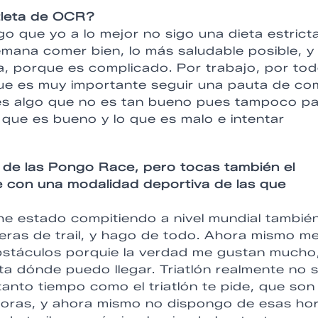
atleta de OCR?
go que yo a lo mejor no sigo una dieta estrict
emana comer bien, lo más saludable posible, y
a, porque es complicado. Por trabajo, por tod
e es muy importante seguir una pauta de co
mes algo que no es tan bueno pues tampoco p
que es bueno y lo que es malo e intentar
de las Pongo Race, pero tocas también el
arte con una modalidad deportiva de las que
he estado compitiendo a nivel mundial tambié
arreras de trail, y hago de todo. Ahora mismo m
bstáculos porquie la verdad me gustan mucho
ta dónde puedo llegar. Triatlón realmente no 
anto tiempo como el triatlón te pide, que son
horas, y ahora mismo no dispongo de esas ho