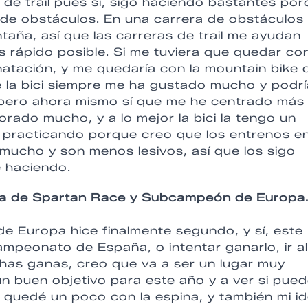
s de trail pues sí, sigo haciendo bastantes po
s de obstáculos. En una carrera de obstáculos 
taña, así que las carreras de trail me ayudan
 rápido posible. Si me tuviera que quedar co
natación, y me quedaría con la mountain bike o
que la bici siempre me ha gustado mucho y podr
o pero ahora mismo sí que me he centrado más
orado mucho, y a lo mejor la bici la tengo un
practicando porque creo que los entrenos e
 mucho y son menos lesivos, así que los sigo
é haciendo.
ña de Spartan Race y Subcampeón de Europa
 Europa hice finalmente segundo, y sí, este
ampeonato de España, o intentar ganarlo, ir al
as ganas, creo que va a ser un lugar muy
un buen objetivo para este año y a ver si pue
 quedé un poco con la espina, y también mi i