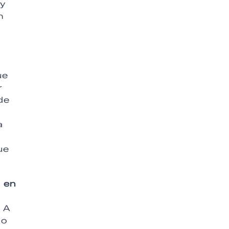
uy
n
ue
r
de
a
ue
o en
. A
do