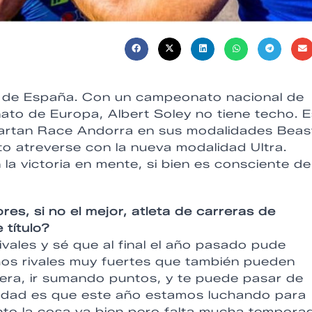
os de España. Con un campeonato nacional de
ato de Europa, Albert Soley no tiene techo. E
partan Race Andorra en sus modalidades Beas
 atreverse con la nueva modalidad Ultra.
a victoria en mente, si bien es consciente de
es, si no el mejor, atleta de carreras de
 título?
ivales y sé que al final el año pasado pude
hos rivales muy fuertes que también pueden
rera, ir sumando puntos, y te puede pasar de
erdad es que este año estamos luchando para
ento la cosa va bien pero falta mucha tempora