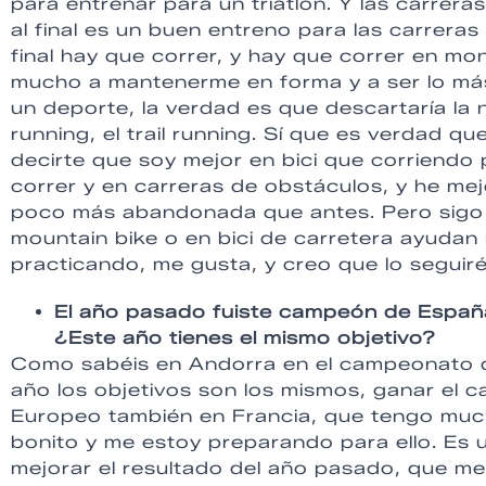
para entrenar para un triatlón. Y las carrera
al final es un buen entreno para las carrera
final hay que correr, y hay que correr en mon
mucho a mantenerme en forma y a ser lo más
un deporte, la verdad es que descartaría la 
running, el trail running. Sí que es verdad 
decirte que soy mejor en bici que corriend
correr y en carreras de obstáculos, y he mej
poco más abandonada que antes. Pero sigo 
mountain bike o en bici de carretera ayudan
practicando, me gusta, y creo que lo seguir
El año pasado fuiste campeón de Espa
¿Este año tienes el mismo objetivo?
Como sabéis en Andorra en el campeonato de
año los objetivos son los mismos, ganar el c
Europeo también en Francia, que tengo much
bonito y me estoy preparando para ello. Es 
mejorar el resultado del año pasado, que me