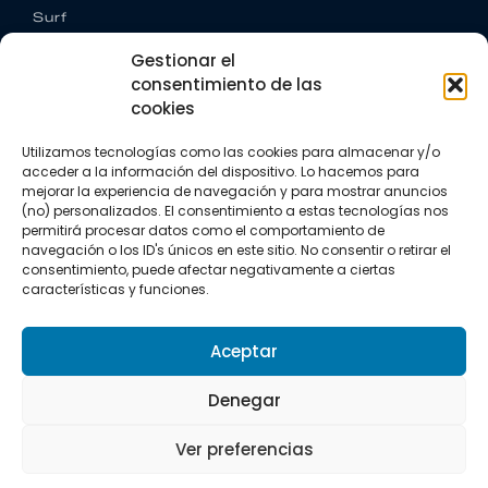
Surf
Trail running
Gestionar el
Triatlón
consentimiento de las
cookies
CONTACTO
+34 922 303 191
Utilizamos tecnologías como las cookies para almacenar y/o
+34 662 342 177
acceder a la información del dispositivo. Lo hacemos para
info@vkssport.com
mejorar la experiencia de navegación y para mostrar anuncios
SÍGUENOS
(no) personalizados. El consentimiento a estas tecnologías nos
permitirá procesar datos como el comportamiento de
navegación o los ID's únicos en este sitio. No consentir o retirar el
consentimiento, puede afectar negativamente a ciertas
características y funciones.
Aceptar
Aviso legal
Política de privacidad
Política de cookies
Denegar
Copyright © 2026 VKS Sport.
Ver preferencias
Todos los derechos resevados.