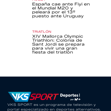
España cae ante Fiyi en
el Mundial M20 y
peleará por el 13º
puesto ante Uruguay
TRIATLÓN
XIV Mallorca Olympic
Triathlon: Colònia de
Sant Jordi se prepara
para vivir una gran
fiesta del triatlón
VKS SPORT es un programa de televisión y
portal especializado en deportes alternativos.