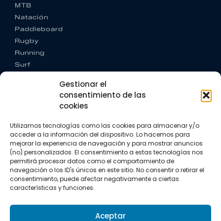
MTB
Natación
Paddleboard
Rugby
Running
Surf
Trail running
Gestionar el
Triatlón
consentimiento de las
cookies
CONTACTO
+34 922 303 191
Utilizamos tecnologías como las cookies para almacenar y/o
+34 662 342 177
acceder a la información del dispositivo. Lo hacemos para
info@vkssport.com
mejorar la experiencia de navegación y para mostrar anuncios
SÍGUENOS
(no) personalizados. El consentimiento a estas tecnologías nos
permitirá procesar datos como el comportamiento de
navegación o los ID's únicos en este sitio. No consentir o retirar el
consentimiento, puede afectar negativamente a ciertas
características y funciones.
Aceptar
Aviso legal
Política de privacidad