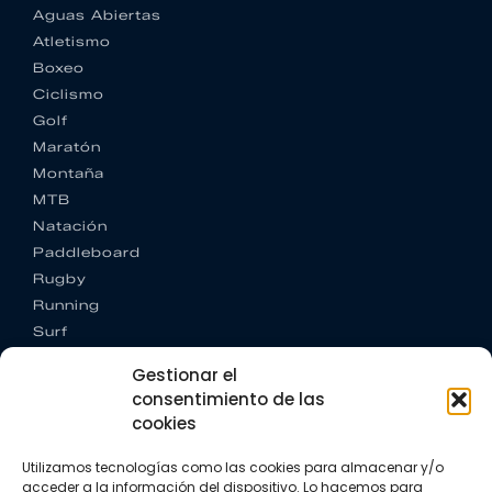
Aguas Abiertas
Atletismo
Boxeo
Ciclismo
Golf
Maratón
Montaña
MTB
Natación
Paddleboard
Rugby
Running
Surf
Trail running
Gestionar el
Triatlón
consentimiento de las
cookies
CONTACTO
+34 922 303 191
Utilizamos tecnologías como las cookies para almacenar y/o
+34 662 342 177
acceder a la información del dispositivo. Lo hacemos para