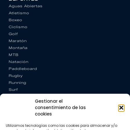
Aguas Abiertas
Atletismo
Boxeo
Ciclismo
Golf
Maratón
Montaña
MTB
Natación
Paddleboard
Rugby
Running
Surf
Trail running
Gestionar el
Triatlón
consentimiento de las
cookies
CONTACTO
+34 922 303 191
Utilizamos tecnologías como las cookies para almacenar y/o
+34 662 342 177