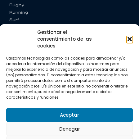
Rugby
Running
Surf
Trail running
Gestionar el
Triatlón
consentimiento de las
cookies
CONTACTO
+34 922 303 191
Utilizamos tecnologías como las cookies para almacenar y/o
+34 662 342 177
acceder a la información del dispositivo. Lo hacemos para
info@vkssport.com
mejorar la experiencia de navegación y para mostrar anuncios
SÍGUENOS
(no) personalizados. El consentimiento a estas tecnologías nos
permitirá procesar datos como el comportamiento de
navegación o los ID's únicos en este sitio. No consentir o retirar el
consentimiento, puede afectar negativamente a ciertas
características y funciones.
Aceptar
Aviso legal
Política de privacidad
Política de cookies
Denegar
Copyright © 2026 VKS Sport.