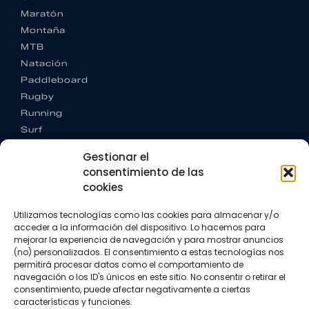
Maratón
Montaña
MTB
Natación
Paddleboard
Rugby
Running
Surf
Trail running
Gestionar el
Triatlón
consentimiento de las
cookies
CONTACTO
+34 922 303 191
Utilizamos tecnologías como las cookies para almacenar y/o
+34 662 342 177
acceder a la información del dispositivo. Lo hacemos para
info@vkssport.com
mejorar la experiencia de navegación y para mostrar anuncios
SÍGUENOS
(no) personalizados. El consentimiento a estas tecnologías nos
permitirá procesar datos como el comportamiento de
navegación o los ID's únicos en este sitio. No consentir o retirar el
consentimiento, puede afectar negativamente a ciertas
características y funciones.