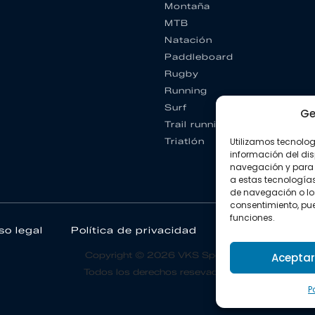
Montaña
MTB
Natación
Paddleboard
Rugby
Running
Surf
Ge
Trail running
Triatlón
Utilizamos tecnolo
información del dis
navegación y para 
a estas tecnología
de navegación o los I
consentimiento, pue
funciones.
so legal
Política de privacidad
Política de coo
Copyright © 2026 VKS Sport.
Aceptar
Todos los derechos resevados.
P