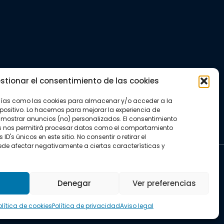
stionar el consentimiento de las cookies
gías como las cookies para almacenar y/o acceder a la
positivo. Lo hacemos para mejorar la experiencia de
mostrar anuncios (no) personalizados. El consentimiento
s nos permitirá procesar datos como el comportamiento
D's únicos en este sitio. No consentir o retirar el
de afectar negativamente a ciertas características y
kies
Denegar
Ver preferencias
olítica de cookies
Política de privacidad
Aviso legal