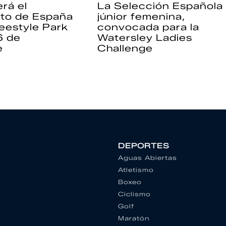
rá el
La Selección Española
to de España
júnior femenina,
eestyle Park
convocada para la
6 de
Watersley Ladies
e
Challenge
DEPORTES
Aguas Abiertas
Atletismo
Boxeo
Ciclismo
Golf
Maratón