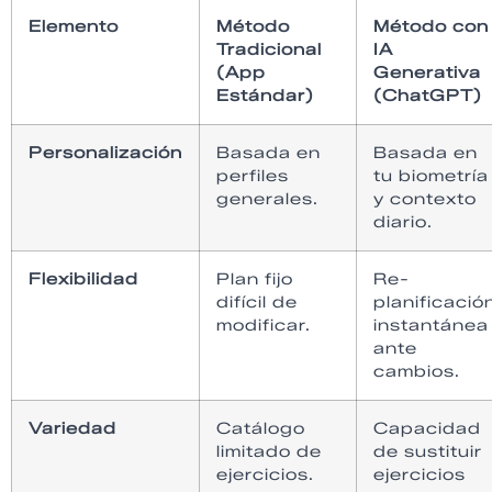
Elemento
Método
Método con
Tradicional
IA
(App
Generativa
Estándar)
(ChatGPT)
Personalización
Basada en
Basada en
perfiles
tu biometría
generales.
y contexto
diario.
Flexibilidad
Plan fijo
Re-
difícil de
planificació
modificar.
instantánea
ante
cambios.
Variedad
Catálogo
Capacidad
limitado de
de sustituir
ejercicios.
ejercicios