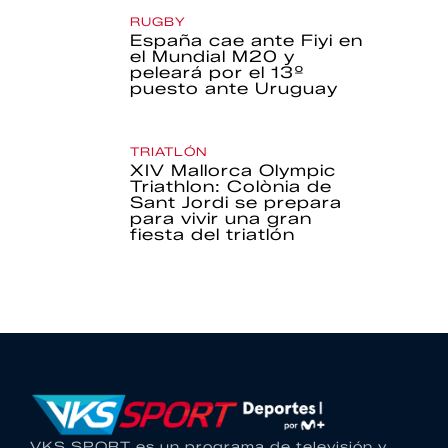
RUGBY
España cae ante Fiyi en
el Mundial M20 y
peleará por el 13º
puesto ante Uruguay
TRIATLÓN
XIV Mallorca Olympic
Triathlon: Colònia de
Sant Jordi se prepara
para vivir una gran
fiesta del triatlón
VKS SPORT es un programa de televisión y