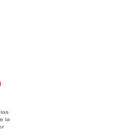
las
e la
or