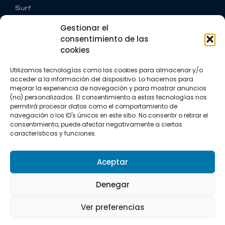
Surf
Trail running
Gestionar el
Triatlón
consentimiento de las
cookies
CONTACTO
+34 922 303 191
Utilizamos tecnologías como las cookies para almacenar y/o
+34 662 342 177
acceder a la información del dispositivo. Lo hacemos para
info@vkssport.com
mejorar la experiencia de navegación y para mostrar anuncios
SÍGUENOS
(no) personalizados. El consentimiento a estas tecnologías nos
permitirá procesar datos como el comportamiento de
navegación o los ID's únicos en este sitio. No consentir o retirar el
consentimiento, puede afectar negativamente a ciertas
características y funciones.
Aceptar
Aviso legal
Política de privacidad
Política de cookies
Denegar
Copyright © 2026 VKS Sport.
Ver preferencias
Todos los derechos resevados.