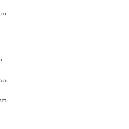
da.
s
a
por
5km