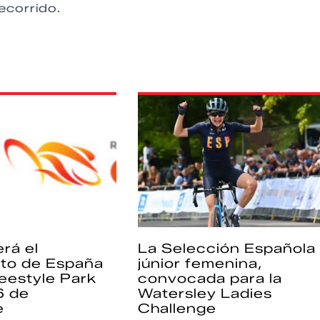
ecorrido.
rá el
La Selección Española
to de España
júnior femenina,
eestyle Park
convocada para la
6 de
Watersley Ladies
e
Challenge