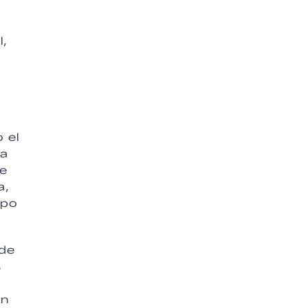
l,
 el
ra
de
a,
upo
 de
s
án