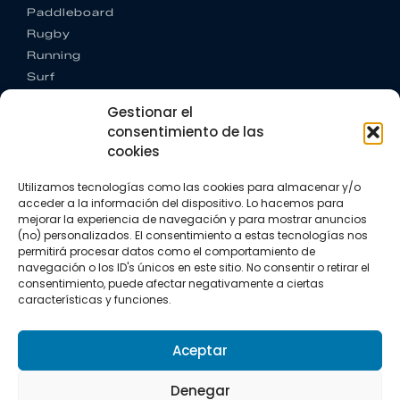
Paddleboard
Rugby
Running
Surf
Trail running
Gestionar el
Triatlón
consentimiento de las
cookies
CONTACTO
+34 922 303 191
Utilizamos tecnologías como las cookies para almacenar y/o
+34 662 342 177
acceder a la información del dispositivo. Lo hacemos para
info@vkssport.com
mejorar la experiencia de navegación y para mostrar anuncios
SÍGUENOS
(no) personalizados. El consentimiento a estas tecnologías nos
permitirá procesar datos como el comportamiento de
navegación o los ID's únicos en este sitio. No consentir o retirar el
consentimiento, puede afectar negativamente a ciertas
características y funciones.
Aceptar
Aviso legal
Política de privacidad
Política de cookies
Denegar