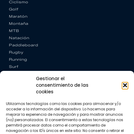
Ciclismo
Golf
Maratón
Montaña
MTB
Natación
Paddleboard
Rugby
Running
Surf
Trail running
Gestionar el
Triatlón
consentimiento de las
cookies
CONTACTO
+34 922 303 191
Utilizamos tecnologías como las cookies para almacenar y/o
+34 662 342 177
acceder a la información del dispositivo. Lo hacemos para
info@vkssport.com
mejorar la experiencia de navegación y para mostrar anuncios
SÍGUENOS
(no) personalizados. El consentimiento a estas tecnologías nos
permitirá procesar datos como el comportamiento de
navegación o los ID's únicos en este sitio. No consentir o retirar el