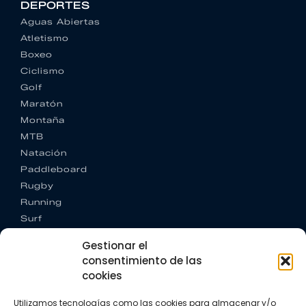
DEPORTES
Aguas Abiertas
Atletismo
Boxeo
Ciclismo
Golf
Maratón
Montaña
MTB
Natación
Paddleboard
Rugby
Running
Surf
Trail running
Gestionar el
Triatlón
consentimiento de las
cookies
CONTACTO
+34 922 303 191
Utilizamos tecnologías como las cookies para almacenar y/o