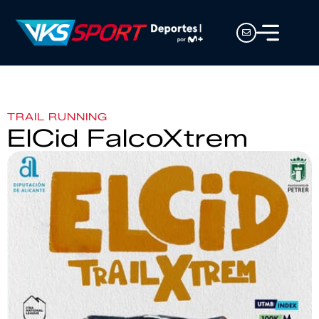
TRAIL RUNNING
ElCid FalcoXtrem