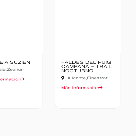
SUZIEN
FALDES DEL PUIG
CA
CAMPANA – TRAIL
CA
eanuri
NOCTURNO
Alicante,
Finestrat
ción
Más
Más información