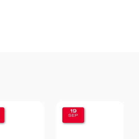
19
SEP