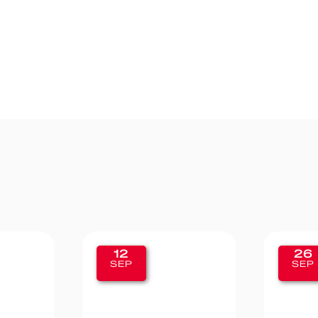
12
26
SEP
SEP