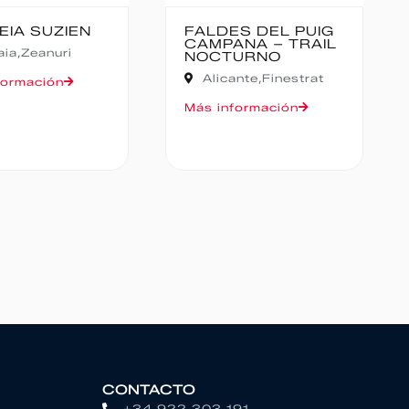
ES DEL PUIG
CANFRANC-
ANA – TRAIL
CANFRANC
URNO
Huesca,
Canfranc
ante,
Finestrat
Más información
formación
CONTACTO
+34 922 303 191