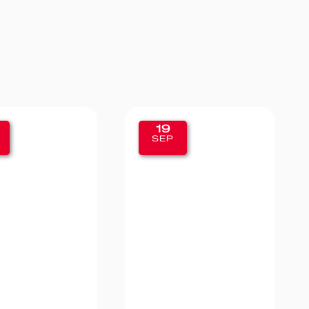
11
SEP