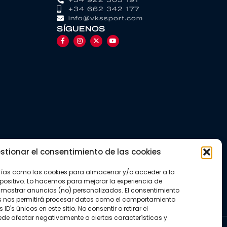
+34 662 342 177
info@vkssport.com
SÍGUENOS
stionar el consentimiento de las cookies
gías como las cookies para almacenar y/o acceder a la
positivo. Lo hacemos para mejorar la experiencia de
mostrar anuncios (no) personalizados. El consentimiento
s nos permitirá procesar datos como el comportamiento
D's únicos en este sitio. No consentir o retirar el
de afectar negativamente a ciertas características y