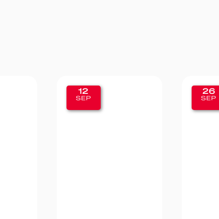
26
19
SEP
SEP