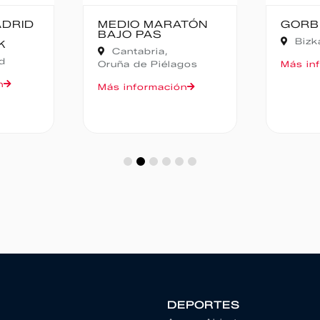
TÓN
GORBEIA SUZIEN
FALD
CAMP
Bizkaia,
Zeanuri
NOCT
Alic
gos
Más información
Más in
n
DEPORTES