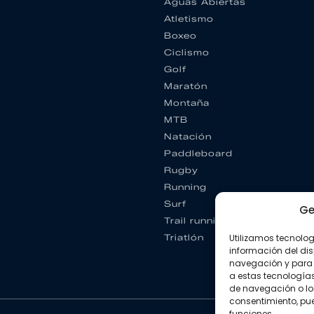
Aguas Abiertas
Atletismo
Boxeo
Ciclismo
Golf
Maratón
Montaña
MTB
Natación
Paddleboard
Rugby
Running
Surf
Ge
Trail running
Triatlón
Utilizamos tecnolo
información del dis
navegación y para 
a estas tecnología
de navegación o los I
consentimiento, pue
funciones.