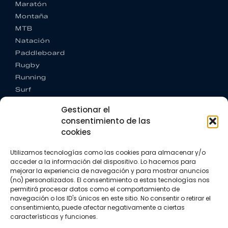
Maratón
Montaña
MTB
Natación
Paddleboard
Rugby
Running
Surf
Trail running
Gestionar el
Triatlón
consentimiento de las
cookies
CONTACTO
+34 922 303 191
Utilizamos tecnologías como las cookies para almacenar y/o
+34 662 342 177
acceder a la información del dispositivo. Lo hacemos para
info@vkssport.com
mejorar la experiencia de navegación y para mostrar anuncios
SÍGUENOS
(no) personalizados. El consentimiento a estas tecnologías nos
permitirá procesar datos como el comportamiento de
navegación o los ID's únicos en este sitio. No consentir o retirar el
consentimiento, puede afectar negativamente a ciertas
características y funciones.