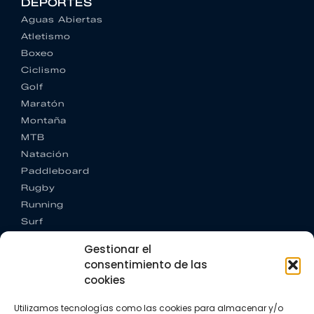
DEPORTES
Aguas Abiertas
Atletismo
Boxeo
Ciclismo
Golf
Maratón
Montaña
MTB
Natación
Paddleboard
Rugby
Running
Surf
Trail running
Gestionar el
Triatlón
consentimiento de las
cookies
CONTACTO
+34 922 303 191
Utilizamos tecnologías como las cookies para almacenar y/o
+34 662 342 177