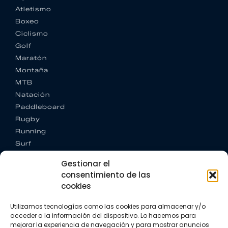
Atletismo
Boxeo
Ciclismo
Golf
Maratón
Montaña
MTB
Natación
Paddleboard
Rugby
Running
Surf
Trail running
Gestionar el
Triatlón
consentimiento de las
cookies
CONTACTO
+34 922 303 191
Utilizamos tecnologías como las cookies para almacenar y/o
+34 662 342 177
acceder a la información del dispositivo. Lo hacemos para
info@vkssport.com
mejorar la experiencia de navegación y para mostrar anuncios