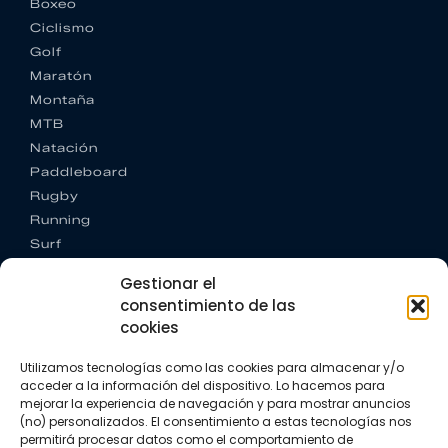
Boxeo
Ciclismo
Golf
Maratón
Montaña
MTB
Natación
Paddleboard
Rugby
Running
Surf
Trail running
Gestionar el
Triatlón
consentimiento de las
cookies
CONTACTO
+34 922 303 191
Utilizamos tecnologías como las cookies para almacenar y/o
+34 662 342 177
acceder a la información del dispositivo. Lo hacemos para
info@vkssport.com
mejorar la experiencia de navegación y para mostrar anuncios
SÍGUENOS
(no) personalizados. El consentimiento a estas tecnologías nos
permitirá procesar datos como el comportamiento de