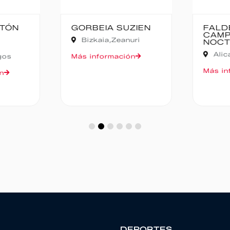
TÓN
GORBEIA SUZIEN
FALD
CAMP
Bizkaia,
Zeanuri
NOCT
Alic
gos
Más información
Más in
n
DEPORTES