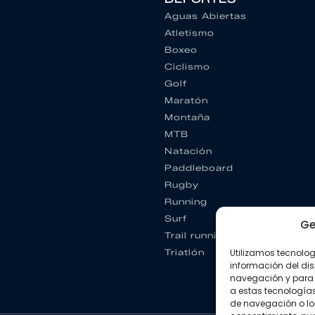
Aguas Abiertas
Atletismo
Boxeo
Ciclismo
Golf
Maratón
Montaña
MTB
Natación
Paddleboard
Rugby
Running
Surf
Ge
Trail running
Triatlón
Utilizamos tecnolo
información del dis
navegación y para 
a estas tecnología
de navegación o los I