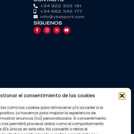
+34 922 303 191
+34 662 342 177
info@vkssport.com
SÍGUENOS
stionar el consentimiento de las cookies
gías como las cookies para almacenar y/o acceder a la
positivo. Lo hacemos para mejorar la experiencia de
mostrar anuncios (no) personalizados. El consentimiento
s nos permitirá procesar datos como el comportamiento
D's únicos en este sitio. No consentir o retirar el