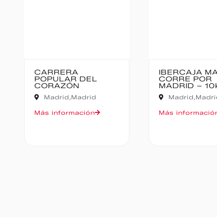
IBERCAJA MADRID
MEDIO MARA
CORRE POR
BAJO PAS
MADRID – 10K
Cantabria,
Madrid,
Madrid
Oruña de Piéla
Más información
Más informació