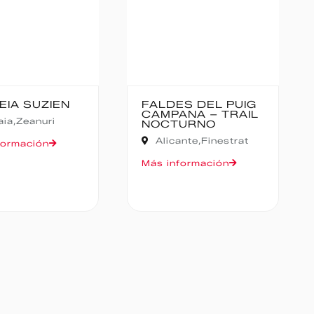
ES DEL PUIG
CANFRANC-
ANA – TRAIL
CANFRANC
URNO
Huesca,
Canfranc
ante,
Finestrat
Más información
formación