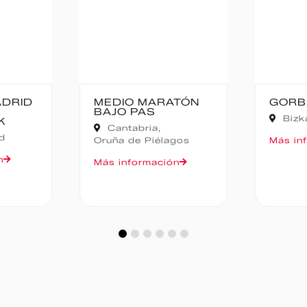
TÓN
GORBEIA SUZIEN
FALD
CAMP
Bizkaia,
Zeanuri
NOCT
Alic
gos
Más información
Más in
n