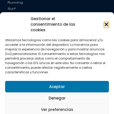
Running
Surf
Trail running
Gestionar el
Triatlón
consentimiento de las
cookies
CONTACTO
+34 922 303 191
Utilizamos tecnologías como las cookies para almacenar y/o
+34 662 342 177
acceder a la información del dispositivo. Lo hacemos para
info@vkssport.com
mejorar la experiencia de navegación y para mostrar anuncios
SÍGUENOS
(no) personalizados. El consentimiento a estas tecnologías nos
permitirá procesar datos como el comportamiento de
navegación o los ID's únicos en este sitio. No consentir o retirar el
consentimiento, puede afectar negativamente a ciertas
características y funciones.
Aceptar
Aviso legal
Política de privacidad
Política de cookies
Denegar
Copyright © 2026 VKS Sport.
Ver preferencias
Todos los derechos resevados.