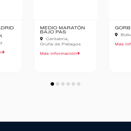
ADRID
MEDIO MARATÓN
GORB
BAJO PAS
Bizk
K
Cantabria,
d
Oruña de Piélagos
Más in
n
Más información