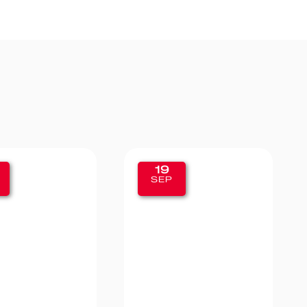
19
SEP