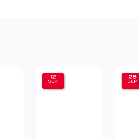
12
26
SEP
SEP