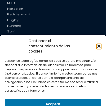
MTB
Natación
Paddleboard
Rugby
Running
Surf
Trail running
Gestionar el
Triatlón
consentimiento de las
cookies
CONTACTO
+34 922 303 191
Utilizamos tecnologías como las cookies para almacenar y/o
+34 662 342 177
acceder a la información del dispositivo. Lo hacemos para
info@vkssport.com
mejorar la experiencia de navegación y para mostrar anuncios
SÍGUENOS
(no) personalizados. El consentimiento a estas tecnologías nos
permitirá procesar datos como el comportamiento de
navegación o los ID's únicos en este sitio. No consentir o retirar el
consentimiento, puede afectar negativamente a ciertas
características y funciones.
Aceptar
Aviso legal
Política de privacidad