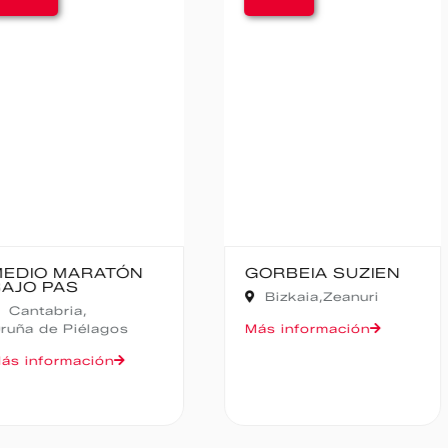
TÓN
GORBEIA SUZIEN
FALD
CAMP
Bizkaia,
Zeanuri
NOCT
Alic
gos
Más información
Más in
n