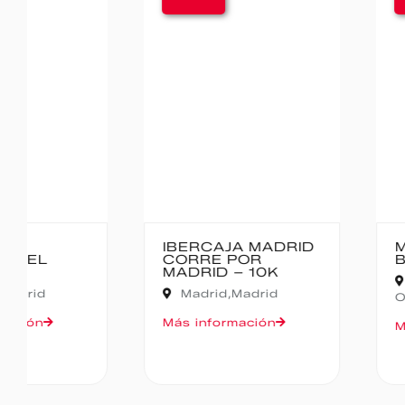
IBERCAJA MADRID
MEDIO MARA
CORRE POR
BAJO PAS
MADRID – 10K
Cantabria,
Madrid,
Madrid
Oruña de Piéla
Más información
Más informació