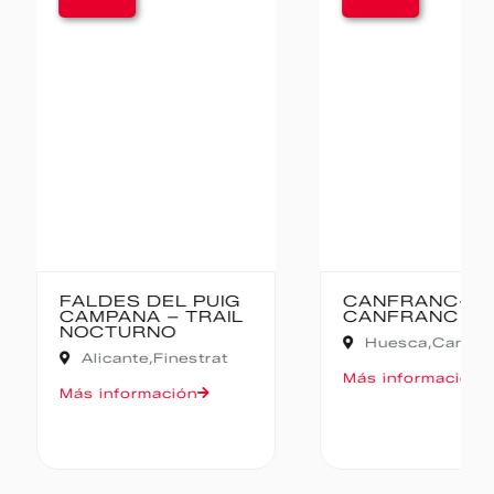
ES DEL PUIG
CANFRANC-
ANA – TRAIL
CANFRANC
URNO
Huesca,
Canfranc
ante,
Finestrat
Más información
formación