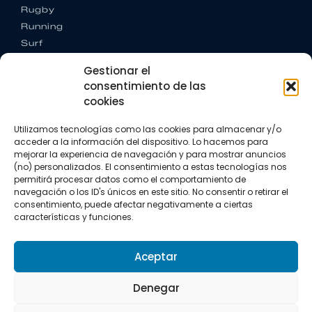
Rugby
Running
Surf
Trail running
Gestionar el
Triatlón
consentimiento de las
cookies
CONTACTO
+34 922 303 191
Utilizamos tecnologías como las cookies para almacenar y/o
+34 662 342 177
acceder a la información del dispositivo. Lo hacemos para
info@vkssport.com
mejorar la experiencia de navegación y para mostrar anuncios
SÍGUENOS
(no) personalizados. El consentimiento a estas tecnologías nos
permitirá procesar datos como el comportamiento de
navegación o los ID's únicos en este sitio. No consentir o retirar el
consentimiento, puede afectar negativamente a ciertas
características y funciones.
Aceptar
Aviso legal
Política de privacidad
Política de cookies
Denegar
Copyright © 2026 VKS Sport.