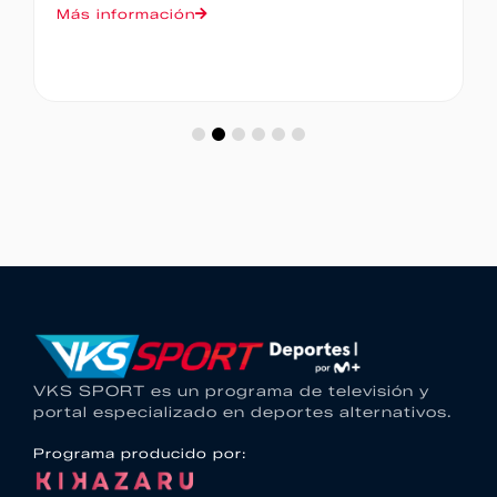
Más información
VKS SPORT es un programa de televisión y
portal especializado en deportes alternativos.
Programa producido por: