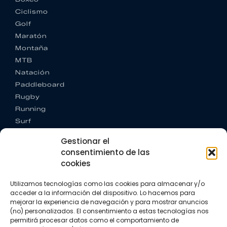
Ciclismo
Golf
Maratón
Montaña
MTB
Natación
Paddleboard
Rugby
Running
Surf
Trail running
Gestionar el
Triatlón
consentimiento de las
cookies
CONTACTO
+34 922 303 191
Utilizamos tecnologías como las cookies para almacenar y/o
+34 662 342 177
acceder a la información del dispositivo. Lo hacemos para
info@vkssport.com
mejorar la experiencia de navegación y para mostrar anuncios
SÍGUENOS
(no) personalizados. El consentimiento a estas tecnologías nos
permitirá procesar datos como el comportamiento de