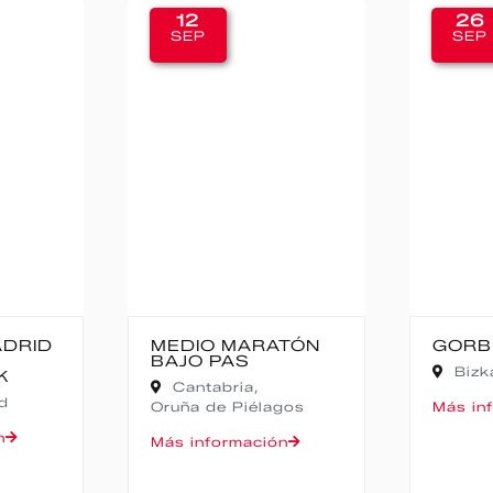
26
1
SEP
SE
RATÓN
GORBEIA SUZIEN
FAL
CAM
Bizkaia,
Zeanuri
NO
Al
lagos
Más información
Más 
ión