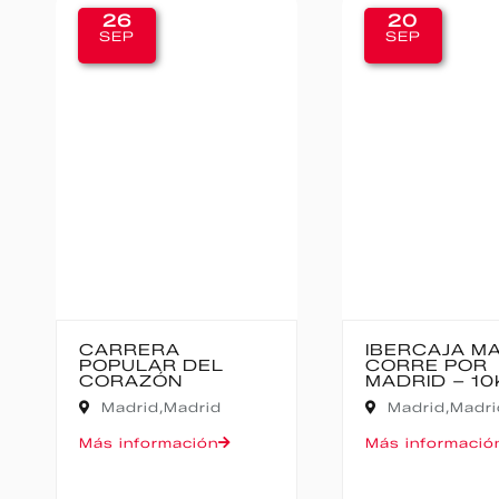
20
12
SEP
SEP
IBERCAJA MADRID
MEDIO MA
CORRE POR
BAJO PAS
MADRID – 10K
Cantabria,
Madrid,
Madrid
Oruña de Pié
Más información
Más informac