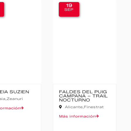
9
11
P
SEP
DES DEL PUIG
CANFRANC-
PANA – TRAIL
CANFRANC
CTURNO
Huesca,
Canfranc
icante,
Finestrat
Más información
información