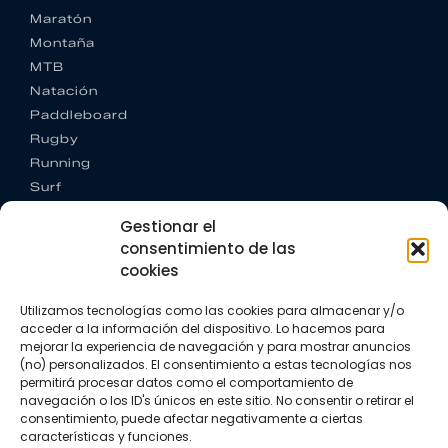
Maratón
Montaña
MTB
Natación
Paddleboard
Rugby
Running
Surf
Trail running
Gestionar el
Triatlón
consentimiento de las
cookies
CONTACTO
+34 922 303 191
Utilizamos tecnologías como las cookies para almacenar y/o
+34 662 342 177
acceder a la información del dispositivo. Lo hacemos para
info@vkssport.com
mejorar la experiencia de navegación y para mostrar anuncios
SÍGUENOS
(no) personalizados. El consentimiento a estas tecnologías nos
permitirá procesar datos como el comportamiento de
navegación o los ID's únicos en este sitio. No consentir o retirar el
consentimiento, puede afectar negativamente a ciertas
características y funciones.