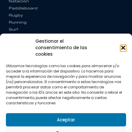
Natación
Paddleboard
Rugby
Running
Surf
Trail running
Gestionar el
Triatlón
consentimiento de las
cookies
CONTACTO
+34 922 303 191
Utilizamos tecnologías como las cookies para almacenar y/o
+34 662 342 177
acceder a la información del dispositivo. Lo hacemos para
info@vkssport.com
mejorar la experiencia de navegación y para mostrar anuncios
SÍGUENOS
(no) personalizados. El consentimiento a estas tecnologías nos
permitirá procesar datos como el comportamiento de
navegación o los ID's únicos en este sitio. No consentir o retirar el
consentimiento, puede afectar negativamente a ciertas
características y funciones.
Aceptar
Aviso legal
Política de privacidad
Política de cookies