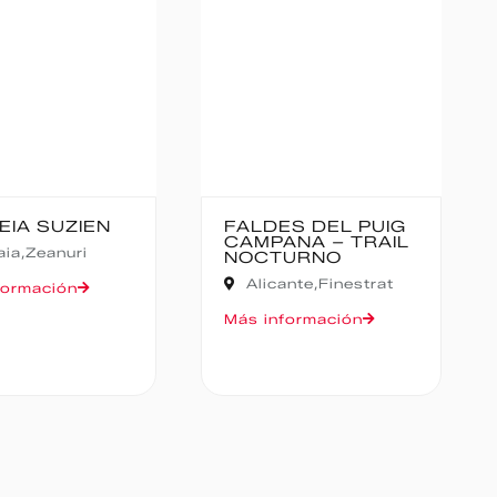
ZIEN
FALDES DEL PUIG
CAN
CAMPANA – TRAIL
CAN
uri
NOCTURNO
Hu
Alicante,
Finestrat
ón
Más i
Más información