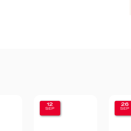
12
26
SEP
SEP