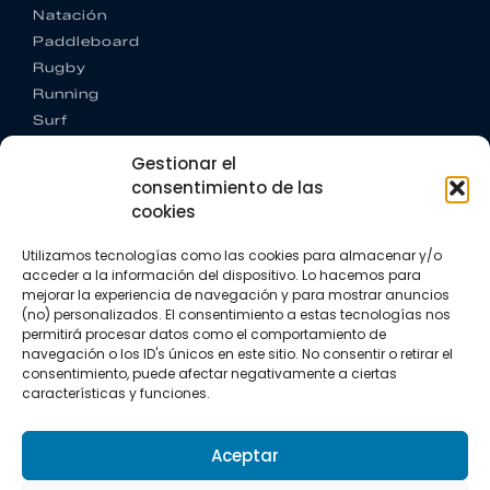
Natación
Paddleboard
Rugby
Running
Surf
Trail running
Gestionar el
Triatlón
consentimiento de las
cookies
CONTACTO
+34 922 303 191
Utilizamos tecnologías como las cookies para almacenar y/o
+34 662 342 177
acceder a la información del dispositivo. Lo hacemos para
info@vkssport.com
mejorar la experiencia de navegación y para mostrar anuncios
SÍGUENOS
(no) personalizados. El consentimiento a estas tecnologías nos
permitirá procesar datos como el comportamiento de
navegación o los ID's únicos en este sitio. No consentir o retirar el
consentimiento, puede afectar negativamente a ciertas
características y funciones.
Aceptar
Aviso legal
Política de privacidad
Política de cookies