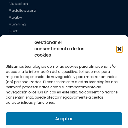
Natación
Paddleboard
Rugby
Running
Surf
Trail running
Gestionar el
Triatlón
consentimiento de las
cookies
CONTACTO
+34 922 303 191
Utilizamos tecnologías como las cookies para almacenar y/o
+34 662 342 177
acceder a la información del dispositivo. Lo hacemos para
info@vkssport.com
mejorar la experiencia de navegación y para mostrar anuncios
SÍGUENOS
(no) personalizados. El consentimiento a estas tecnologías nos
permitirá procesar datos como el comportamiento de
navegación o los ID's únicos en este sitio. No consentir o retirar el
consentimiento, puede afectar negativamente a ciertas
características y funciones.
Aceptar
Aviso legal
Política de privacidad
Política de cookies