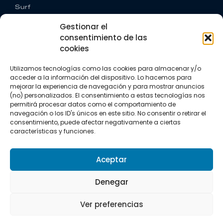
Surf
Trail running
Gestionar el
Triatlón
consentimiento de las
cookies
CONTACTO
+34 922 303 191
Utilizamos tecnologías como las cookies para almacenar y/o
+34 662 342 177
acceder a la información del dispositivo. Lo hacemos para
info@vkssport.com
mejorar la experiencia de navegación y para mostrar anuncios
SÍGUENOS
(no) personalizados. El consentimiento a estas tecnologías nos
permitirá procesar datos como el comportamiento de
navegación o los ID's únicos en este sitio. No consentir o retirar el
consentimiento, puede afectar negativamente a ciertas
características y funciones.
Aceptar
Aviso legal
Política de privacidad
Política de cookies
Denegar
Copyright © 2026 VKS Sport.
Ver preferencias
Todos los derechos resevados.