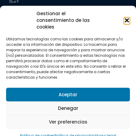
Surf
Trail running
Gestionar el
Triatlón
consentimiento de las
cookies
CONTACTO
+34 922 303 191
Utilizamos tecnologías como las cookies para almacenar y/o
+34 662 342 177
acceder a la información del dispositivo. Lo hacemos para
info@vkssport.com
mejorar la experiencia de navegación y para mostrar anuncios
SÍGUENOS
(no) personalizados. El consentimiento a estas tecnologías nos
permitirá procesar datos como el comportamiento de
navegación o los ID's únicos en este sitio. No consentir o retirar el
consentimiento, puede afectar negativamente a ciertas
características y funciones.
Aceptar
Aviso legal
Política de privacidad
Política de cookies
Denegar
Copyright © 2026 VKS Sport.
Ver preferencias
Todos los derechos resevados.
Política de cookies
Política de privacidad
Aviso legal