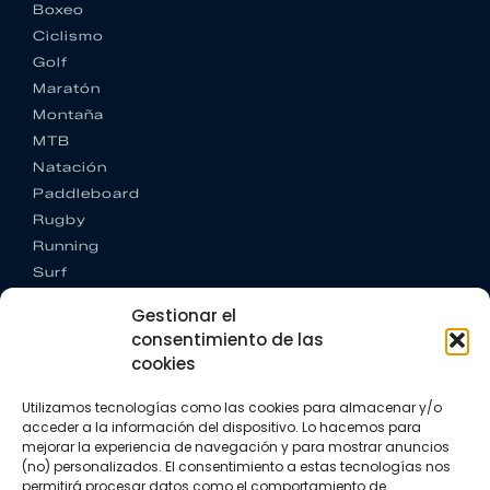
Boxeo
Ciclismo
Golf
Maratón
Montaña
MTB
Natación
Paddleboard
Rugby
Running
Surf
Trail running
Gestionar el
Triatlón
consentimiento de las
cookies
CONTACTO
+34 922 303 191
Utilizamos tecnologías como las cookies para almacenar y/o
+34 662 342 177
acceder a la información del dispositivo. Lo hacemos para
info@vkssport.com
mejorar la experiencia de navegación y para mostrar anuncios
SÍGUENOS
(no) personalizados. El consentimiento a estas tecnologías nos
permitirá procesar datos como el comportamiento de