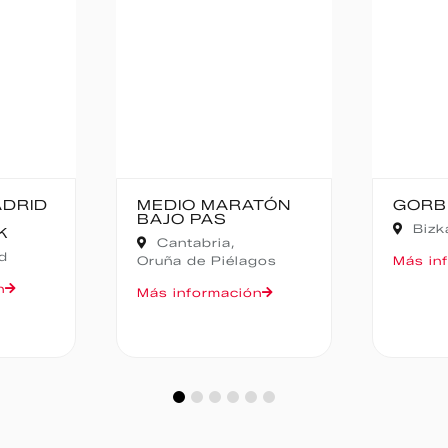
TÓN
GORBEIA SUZIEN
FALD
CAMP
Bizkaia,
Zeanuri
NOCT
Alic
gos
Más información
Más in
n