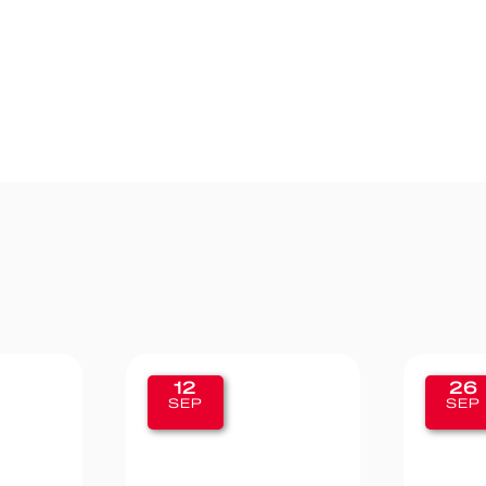
26
19
SEP
SEP