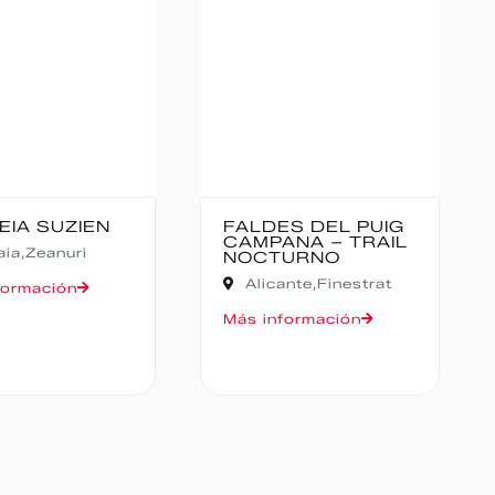
ES DEL PUIG
CANFRANC-
ANA – TRAIL
CANFRANC
URNO
Huesca,
Canfranc
ante,
Finestrat
Más información
formación