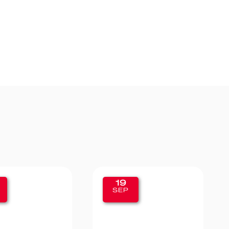
11
SEP