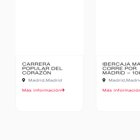
IBERCAJA MADRID
MEDIO MARA
CORRE POR
BAJO PAS
MADRID – 10K
Cantabria,
Madrid,
Madrid
Oruña de Piéla
Más información
Más informació