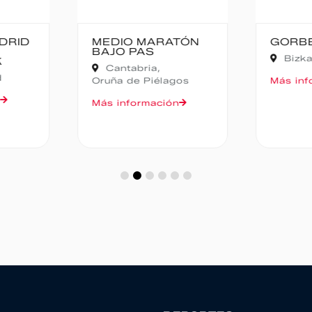
TÓN
GORBEIA SUZIEN
FALD
CAMP
Bizkaia,
Zeanuri
NOCT
Alic
gos
Más información
Más in
n