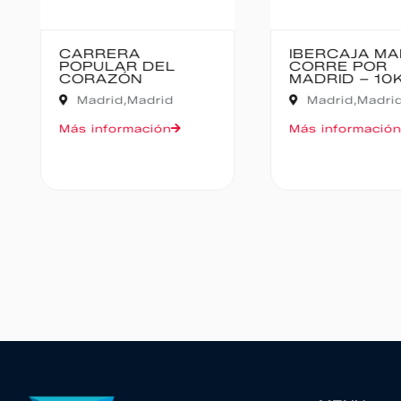
IBERCAJA MADRID
MEDIO MARA
CORRE POR
BAJO PAS
MADRID – 10K
Cantabria,
Madrid,
Madrid
Oruña de Piéla
Más información
Más informació