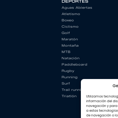
DEPORTES
Aguas Abiertas
Atletismo
Boxeo
Ciclismo
Golf
Maratón
Montaña
MTB
Natación
Paddleboard
Rugby
Running
Surf
Ge
Trail running
Triatlón
Utilizamos tecnolo
información del dis
navegación y para 
a estas tecnología
de navegación o los I