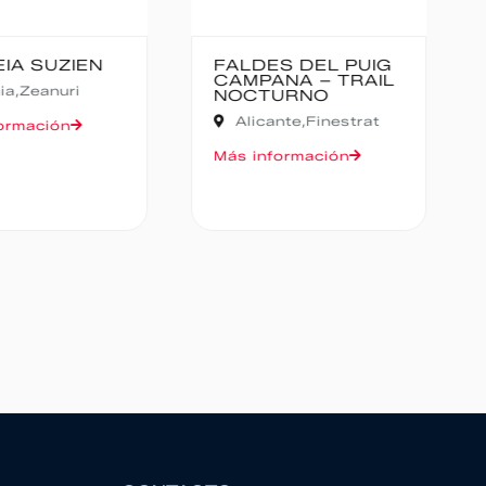
ES DEL PUIG
CANFRANC-
ANA – TRAIL
CANFRANC
URNO
Huesca,
Canfranc
ante,
Finestrat
Más información
formación